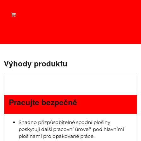
se na aktuální nabídky v
našem obchodě!
Výhody produktu
Pracujte bezpečně
Snadno přizpůsobitelné spodní plošiny
poskytují další pracovní úroveň pod hlavními
plošinami pro opakované práce.