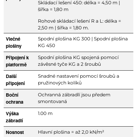
Skládací lešení 450: délka = 4,50 m |
šířka = 1,80 m
Rohové skládací lešení R a L: délka =
2,50 m | šířka = 1,80 m.
Vlečné
Spodní plošina KG 300 | Spodní plošina
plošiny
KG 450
Připojení k
Spodní plošina KG spojená pomocí
platformě
závěsné tyče KG a 2 šroubů
Další
Snadné nastavení pomocí šroubů a
připojení
pružinových kolíků
Boční
Ochranná zábradlí jsou předem
ochrana
smontovaná
Výška
1.00 m
zábradlí
Nosnost
Hlavní plošina = až 2,0 kN/m²