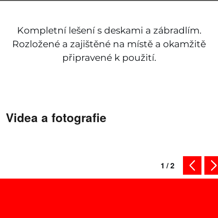
Kompletní lešení s deskami a zábradlím.
Rozložené a zajištěné na místě a okamžitě
připravené k použití.
Videa a fotografie
1
/
2
předcho
da
Nakupujte chytře – podívejte