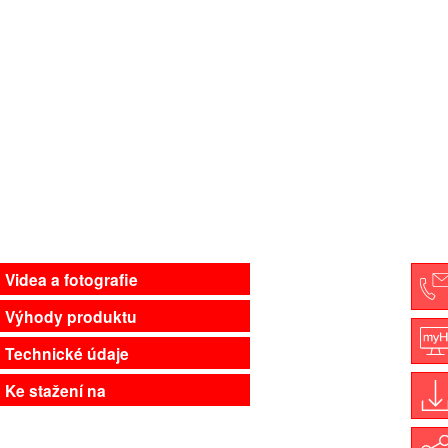
Videa a fotografie
Výhody produktu
C
Technické údaje
M
Ke stažení na
D