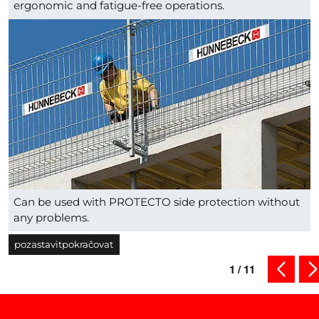
ergonomic and fatigue-free operations.
Can be used with PROTECTO side protection without
any problems.
pozastavit
pokračovat
1
/
11
předcho
da