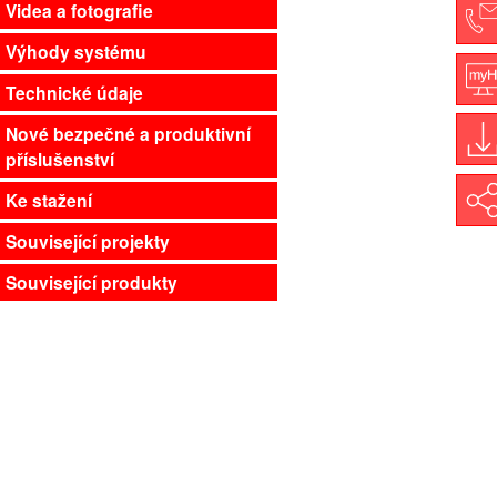
Videa a fotografie
Výhody systému
C
Technické údaje
M
Nové bezpečné a produktivní
příslušenství
D
Ke stažení
Shar
Související projekty
Související produkty