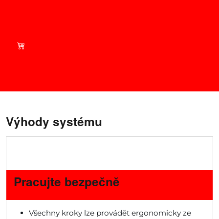
Nakupujte chytře – podívejte
se na aktuální nabídky v
našem obchodě!
Výhody systému
Pracujte bezpečně
Všechny kroky lze provádět ergonomicky ze