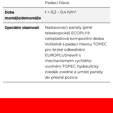
Padací hlava
Doba
t = 0,2 – 0,4 h/m²
montáže/demontáže
Speciální vlastnosti
Nastavovací panely (plně
teleskopické) ECOPLY®
celoplastová kompozitní deska
Volitelně s padací hlavou TOPEC
pro brzké odbednění
EUROPLUSnew® s
mechanismem rychlého
uvolnění TOPEC hydraulický
zvedák zvedne a umístí panely
do přesné pozice