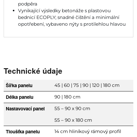
podpěra
Vynikající výsledky betonáže s plastovou
bednicí ECOPLY; snadné čištění a minimální
opotřebení, vybaveno nýty s protilehlou hlavou
Technické údaje
Šířka panelu
45 | 60 | 75 | 90 | 120 | 180 cm
Délka panelu
90 | 180 cm
Nastavovací panel
55 – 90 x 90 cm
55 – 90 x 180 cm
Tloušťka panelu
14 cm hliníkový rámový profil