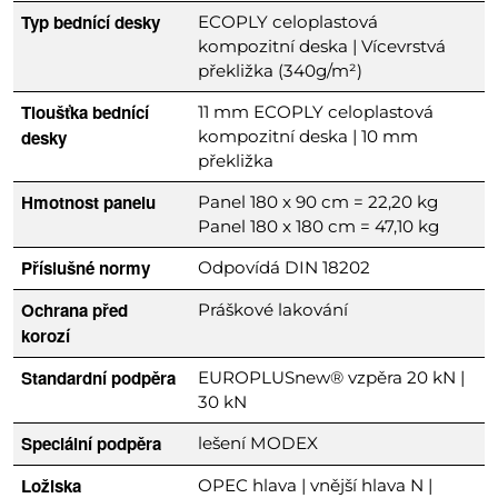
Typ bednící desky
ECOPLY celoplastová
kompozitní deska | Vícevrstvá
překližka (340g/m²)
Tloušťka bednící
11 mm ECOPLY celoplastová
desky
kompozitní deska | 10 mm
překližka
Hmotnost panelu
Panel 180 x 90 cm = 22,20 kg
Panel 180 x 180 cm = 47,10 kg
Příslušné normy
Odpovídá DIN 18202
Ochrana před
Práškové lakování
korozí
Standardní podpěra
EUROPLUSnew® vzpěra 20 kN |
30 kN
Speciální podpěra
lešení MODEX
Ložiska
OPEC hlava | vnější hlava N |