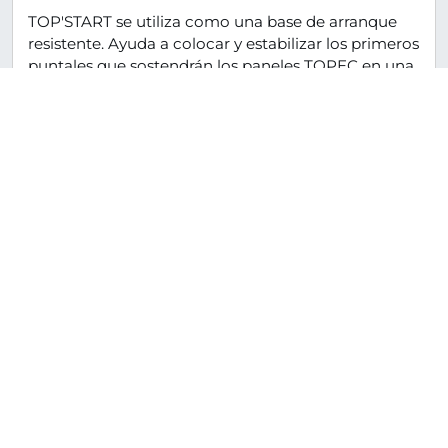
TOP'START se utiliza como una base de arranque
resistente. Ayuda a colocar y estabilizar los primeros
puntales que sostendrán los paneles TOPEC en una
esquina. Los puntales se fijan fácilmente en
su lugar con TOP'START. No es necesario medir.
›
Carro para paneles TOPEC®
El carro para paneles TOPEC se utiliza para
transportar paneles TOPEC de forma económica y
eficiente. Capacidad: 4 paneles TOPEC 180/180 u 8
paneles TOPEC 180/90.