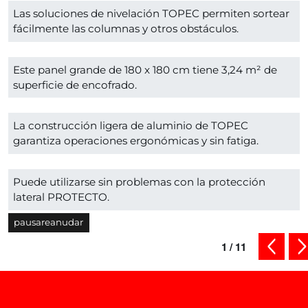
Las soluciones de nivelación TOPEC permiten sortear
fácilmente las columnas y otros obstáculos.
Este panel grande de 180 x 180 cm tiene 3,24 m² de
superficie de encofrado.
La construcción ligera de aluminio de TOPEC
garantiza operaciones ergonómicas y sin fatiga.
Puede utilizarse sin problemas con la protección
lateral PROTECTO.
pausa
reanudar
1
/
11
contenid
si