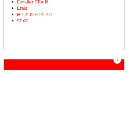
Escalier ST'AIR
Etais
HP 21 INFRA-KIT
ST 60
›
Coffrage grimpant
Les systèmes de coffrage grimpant Hünnebeck sont
adaptés partout où l’on travaille en hauteur: Le CS
240 est un échafaudage grimpant dépendant d’une
grue pour les grandes hauteurs de plus de 100 m.
Avec le coffrage auto-grimpant SCF, même les
travaux de coffrage à des hauteurs de plus de 300