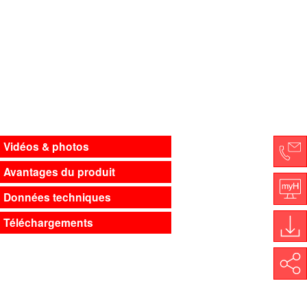
Vidéos & photos
Avantages du produit
Co
Données techniques
My
Téléchargements
Do
Share