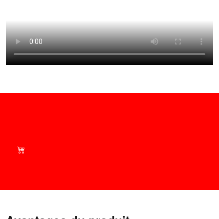
Achetez malin - Découvrez
nos offres actuelles dans
notre boutique !