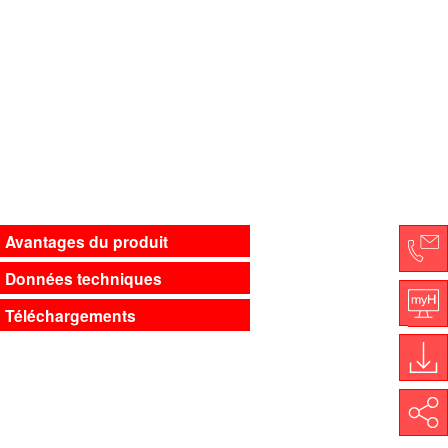
Avantages du produit
Données techniques
Co
Téléchargements
My
Do
Share