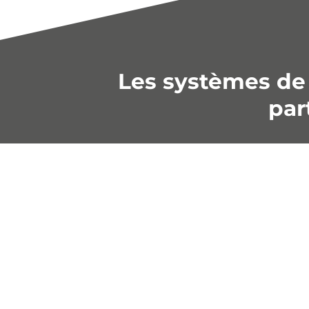
Les systèmes de
par
›
CS 240 Échafaudage
Coffr
grimpant
SCF
Le CS 240 est un système de
Employan
montée dépendant de la grue et
hydrauli
pouvant être utilisé à la fois
SCF s'a
comme échafaudage porteur ou
sans néc