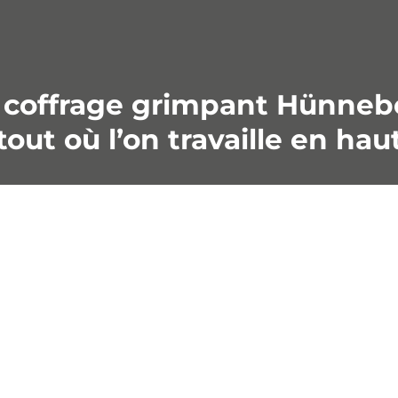
 coffrage grimpant Hünneb
tout où l’on travaille en hau
›
age auto-grimpant
t un dispositif
que intégré, le modèle
ssemble progressivement
essiter une grue, il peut