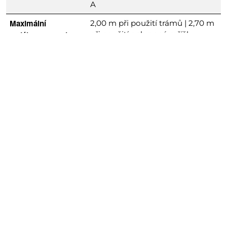
A
Maximální
2,00 m při použití trámů | 2,70 m
vzdálenost mezi
při použití ochranné mřížky
sloupky
Šířka síťového
120 | 180 | 240 | 270 cm
panelu
Časy
Přibližně 2 m/min; výpočet času
montáže/demontáže
(průměr) podle Hünnebeck
Speciální vlastnosti
Rychlá, všestranná a snadná
montáž
Integrovaný bezpečnostní
kolík pevně upevňuje
sloupek k základu
Nastavení výšky pomocí
prodloužení sloupku 26 a 42