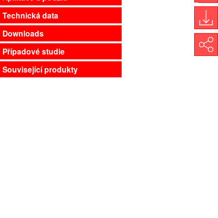
My
Technická data
Downloads
Do
Share
Případové studie
Související produkty