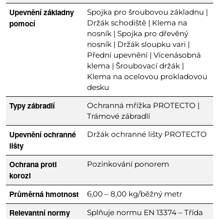
Upevnění základny
Spojka pro šroubovou základnu |
pomocí
Držák schodiště | Klema na
nosník | Spojka pro dřevěný
nosník | Držák sloupku vari |
Přední upevnění | Vícenásobná
klema | Šroubovací držák |
Klema na ocelovou prokladovou
desku
Typy zábradlí
Ochranná mřížka PROTECTO |
Trámové zábradlí
Upevnění ochranné
Držák ochranné lišty PROTECTO
lišty
Ochrana proti
Pozinkování ponorem
korozi
Průměrná hmotnost
6,00 – 8,00 kg/běžný metr
Relevantní normy
Splňuje normu EN 13374 – Třída