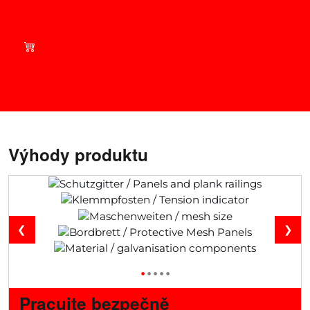
Nakupujte chytře – podívejte
se na aktuální nabídky v
našem obchodě!
Výhody produktu
❮
❯
•
•
•
•
•
Pracujte bezpečně