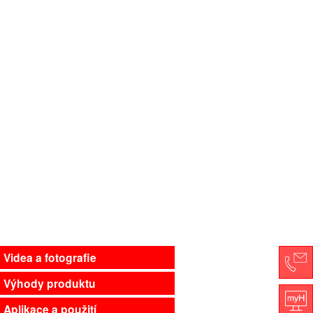
Videa a fotografie
Výhody produktu
Co
Aplikace a použití