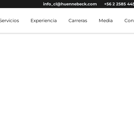
info_cl@huennebeck.com
+56 2 2585 44
Servicios
Experiencia
Carreras
Media
Con