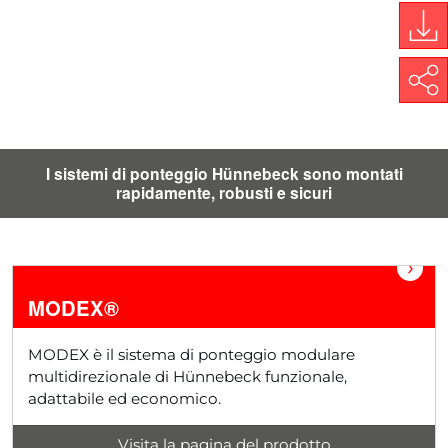
My
Do
Share
I sistemi di ponteggio Hünnebeck sono montati
rapidamente, robusti e sicuri
›
MODEX®
MODEX è il sistema di ponteggio modulare
multidirezionale di Hünnebeck funzionale,
adattabile ed economico.
Visita la pagina del prodotto