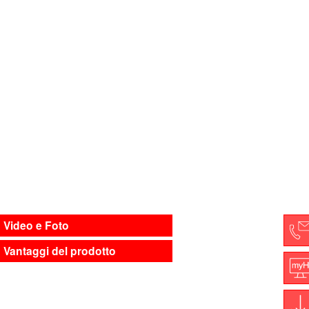
Video e Foto
Vantaggi del prodotto
C
M