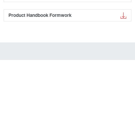
Product Handbook Formwork
Sistemi di puntellazione
EUROPLUS® new puntelli
EUROPLUS new props Brochure
EUROPLUSnew Manuale d'uso