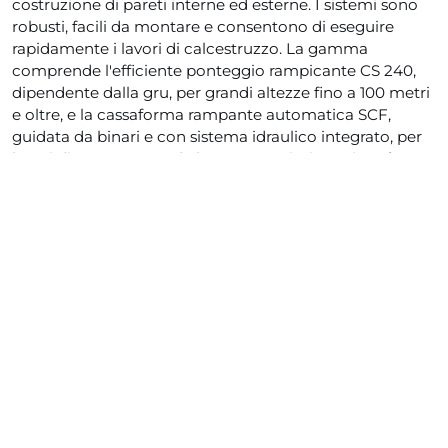
costruzione di pareti interne ed esterne. I sistemi sono
robusti, facili da montare e consentono di eseguire
rapidamente i lavori di calcestruzzo. La gamma
comprende l'efficiente ponteggio rampicante CS 240,
dipendente dalla gru, per grandi altezze fino a 100 metri
e oltre, e la cassaforma rampante automatica SCF,
guidata da binari e con sistema idraulico integrato, per
lavori di casseratura ad altezze maggiori. Le piattaforme
rampicanti vengono consegnate in cantiere
preassemblate e pronte all'uso, a seconda dei requisiti
del progetto.
Il CS 240 L di HÜNNEBECK è un ponteggio rampicante
mobile, dipendente dalla gru, che può essere utilizzato
come puntellamento in conformità alla norma EN 12812
per sostenere le casseforme per pareti o come
ponteggio di lavoro e di sicurezza in conformità alla
norma EN 12811-1 per lavori di armatura, betonaggio e
stagionatura.