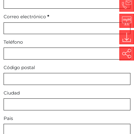
Co
Correo electrónico
*
My
Teléfono
Do
Share
Código postal
Ciudad
Pais