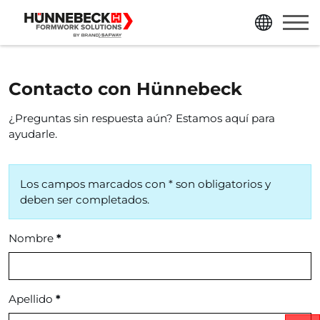
ir directamente al contenido de la página
ir directamente al menú principal
Contacto con Hünnebeck
¿Preguntas sin respuesta aún? Estamos aquí para
ayudarle.
Los campos marcados con * son obligatorios y
deben ser completados.
Nombre
*
Apellido
*