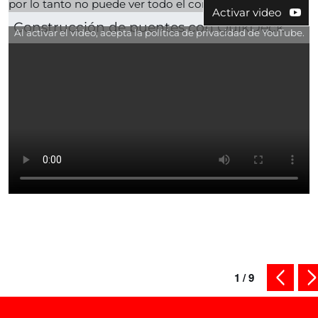
por lo tanto no puede ver todo el contenido.
Activar video
Construcción de puentes con QuikDeck
Al activar el video, acepta la política de privacidad de YouTube.
protección de datos
1
/
9
contenid
si