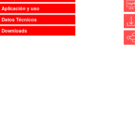
Aplicación y uso
M
Datos Técnicos
Downloads
D
Shar