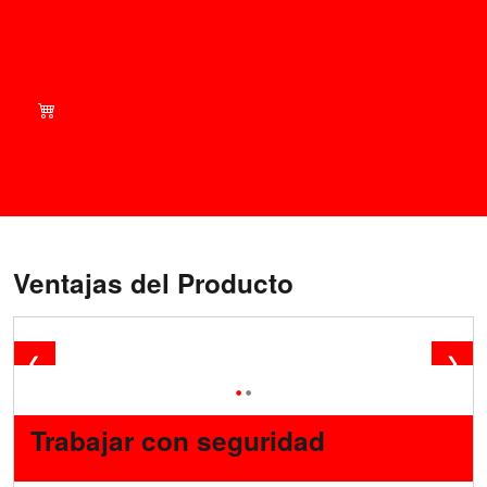
Compra de forma inteligente:
¡Echa un vistazo a nuestras
ofertas actuales en nuestra
tienda!
Ventajas del Producto
❮
❯
•
•
Trabajar con seguridad