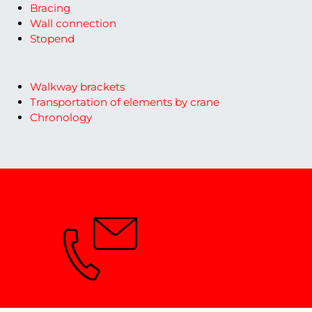
Bracing
Wall connection
Stopend
Walkway brackets
Transportation of elements by crane
Chronology
¿Necesita consejo?