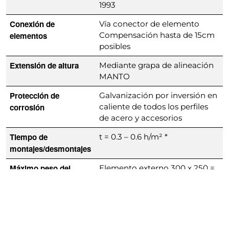
1993
Conexión de
Vía conector de elemento
elementos
Compensación hasta de 15cm
posibles
Extensión de altura
Mediante grapa de alineación
MANTO
Protección de
Galvanización por inversión en
corrosión
caliente de todos los perfiles
de acero y accesorios
Tiempo de
t = 0.3 – 0.6 h/m² *
montajes/desmontajes
Máximo peso del
Elemento externo 300 x 250 =
componente
367.0 kg
Características
Compatible con panel
especiales
MANTO
Protección adicional con