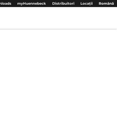
loads
myHuennebeck
Distribuitori
Locații
Română