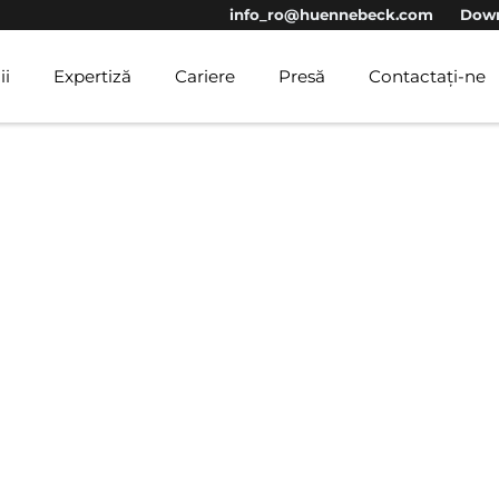
info_ro@huennebeck.com
Down
ii
Expertiză
Cariere
Presă
Contactați-ne