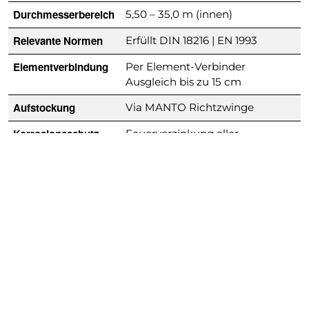
Durchmesserbereich
5,50 – 35,0 m (innen)
Relevante Normen
Erfüllt DIN 18216 | EN 1993
Elementverbindung
Per Element-Verbinder
Ausgleich bis zu 15 cm
Aufstockung
Via MANTO Richtzwinge
Korrosionsschutz
Feuerverzinkung aller
Stahlprofile und -teile
Ein-/Ausschalzeiten
t = 0,3 – 0,6 h/m²
Max. Bauteilgewicht
Außenelement 300 x 250 =
367,0 kg
Besonderheiten
Kompatibel mit MANTO
Wandschalungssystem
Zusätzlicher Gewindeschutz
an den Stellspindeln
30 m² ohne zusätzliche