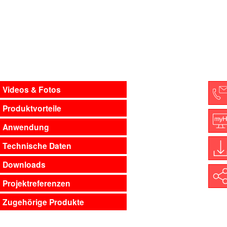
Videos & Fotos
Produktvorteile
C
Anwendung
M
Technische Daten
Downloads
D
Shar
Projektreferenzen
Zugehörige Produkte