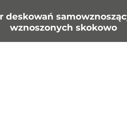
r deskowań samowznoszący
wznoszonych skokowo
›
owanie
Konsole Przestaw
wznoszace SCF
System konsol przestawn
Hünnebeck to rusztowani
budowanej instalacji
ochronne i robocze dost
cznej, SCF wznosi się metr
na plac budowy w komple
ze w miarę tempa i
gotowych do użycia jedno
 prac budowlanych.