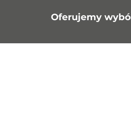
Oferujemy wybó
›
Konsole Wiszące CS
Desk
240
samo
Konsole CS 240 to system
Dzięki w
wznoszący zależny od żurawia,
hydrauli
który może służyć jako
po metr
rusztowanie nośne szalunku lub
postępu
jako rusztowanie robocze i
ochronne.