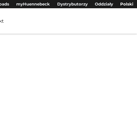
oads
myHuennebeck
Dystrybutorzy
Oddziały
Polski
kt