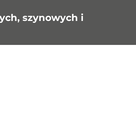
ch, szynowych i
›
ne
ych
a
arczane
tnych,
stkach.