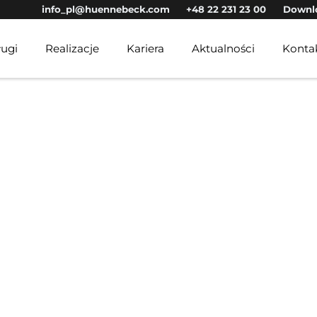
info_pl@huennebeck.com
+48 22 231 23 00
Downl
ługi
Realizacje
Kariera
Aktualności
Konta