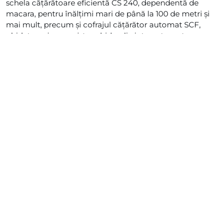
schela cățărătoare eficientă CS 240, dependentă de
macara, pentru înălțimi mari de până la 100 de metri și
mai mult, precum și cofrajul cățărător automat SCF,
ghidat pe șine, cu sistem hidraulic integrat, pentru
lucrări de cofrare la înălțimi mai mari. Platformele
cățărătoare sunt livrate pe șantier preasamblate și gata
de utilizare, în funcție de cerințele proiectului.
CS 240 L de la HÜNNEBECK este o schelă cățărătoare
mobilă dependentă de macara, care poate fi utilizată ca
sprijin în conformitate cu EN 12812 pentru a susține
cofrajele de perete sau ca schelă de lucru și de siguranță
în conformitate cu EN 12811-1 pentru lucrări de armare,
betonare și întărire.