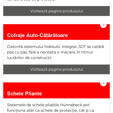
Vizitează pagina produsului
›
Cofraje Auto-Cățărătoare
Datorită sistemului hidraulic integrat, SCF se cațără
pas cu pas, fără a necesita o macara, în ritmul
lucrărilor de construcții.
Vizitează pagina produsului
›
Schele Pliante
Sistemele de schele pliabile Hünnebeck pot
funcționa atât ca schele de protecție, cât și ca