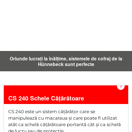
Oriunde lucrați la înălțime, sistemele de cofraj de la
Hünnebeck sunt perfecte
›
CS 240 Schele Cățărătoare
CS 240 este un sistem cățărător care se
manipulează cu macaraua și care poate fi utilizat
atât ca schelă cățărătoare portantă cât și ca schelă
de lucru sau de protecție.