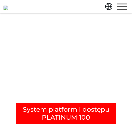
przejdź bezpośrednio do treści strony
przejdź bezpośrednio do menu głównego
System platform i dostępu
PLATINUM 100