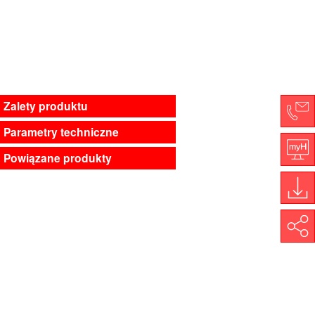
Zalety produktu
Parametry techniczne
Co
Powiązane produkty
My
Do
Share