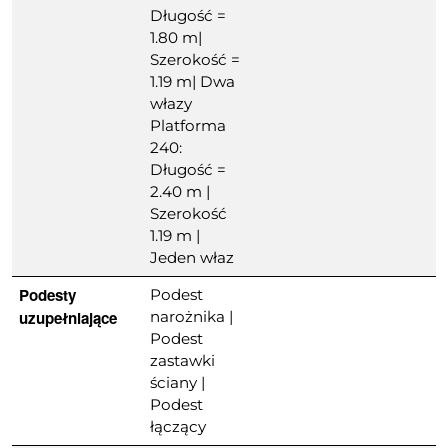
Długość =
1.80 m|
Szerokość =
1.19 m| Dwa
włazy
Platforma
240:
Długość =
2.40 m |
Szerokość
1.19 m |
Jeden właz
Podesty
Podest
uzupełniające
narożnika |
Podest
zastawki
ściany |
Podest
łączący