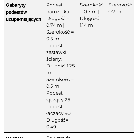
Gabaryty
Podest
Szerokość
Szerokość
podestów
narożnika:
= 0.7 m |
0.7 m
Długość =
Długość
uzupełniających
0.74 m |
1.14 m
Szerokość =
0.5 m
Podest
zastawki
ściany:
Długość 1.25
m |
Szerokość =
0.5 m
Podest
łączący 25 |
Podest
łączący 90:
Długość=
0.49