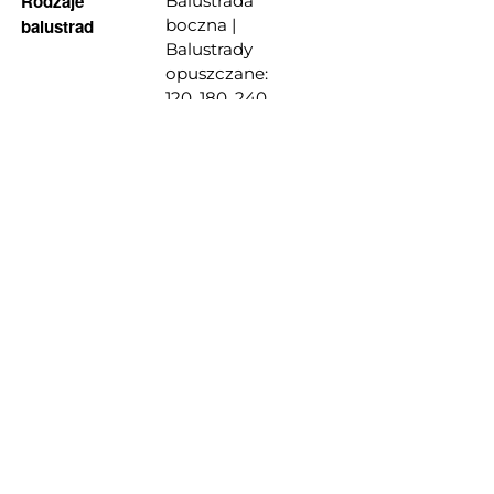
Rodzaje
Balustrada
balustrad
boczna |
Balustrady
opuszczane:
120, 180, 240
cm
Wysokość
1.10 m
balustrady
Zgodność z
Klasa
normami |
rusztowań 2
zgodnie z
Nośność
DIN EN
12811 | Do 1.5
kN/m2
Zaezpieczenie
Cynkowane
antykorozyjne
ogniowo
elementy
stalowe