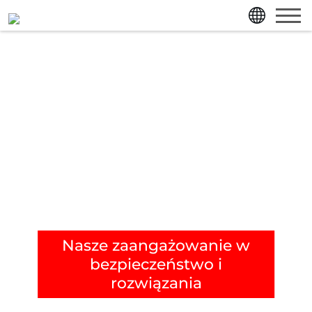
przejdź bezpośrednio do treści strony
przejdź bezpośrednio do menu głównego
Nasze zaangażowanie w
bezpieczeństwo i
rozwiązania