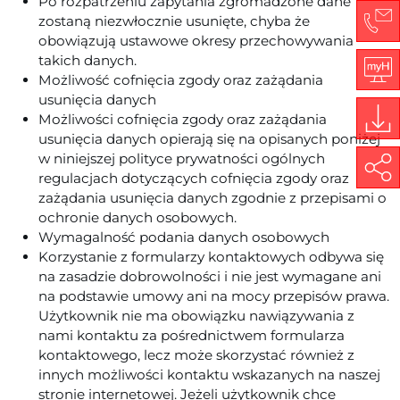
Po rozpatrzeniu zapytania zgromadzone dane
zostaną niezwłocznie usunięte, chyba że
obowiązują ustawowe okresy przechowywania
Co
takich danych.
Możliwość cofnięcia zgody oraz zażądania
My
usunięcia danych
Możliwości cofnięcia zgody oraz zażądania
usunięcia danych opierają się na opisanych poniżej
Do
w niniejszej polityce prywatności ogólnych
Share
regulacjach dotyczących cofnięcia zgody oraz
zażądania usunięcia danych zgodnie z przepisami o
ochronie danych osobowych.
Wymagalność podania danych osobowych
Korzystanie z formularzy kontaktowych odbywa się
na zasadzie dobrowolności i nie jest wymagane ani
na podstawie umowy ani na mocy przepisów prawa.
Użytkownik nie ma obowiązku nawiązywania z
nami kontaktu za pośrednictwem formularza
kontaktowego, lecz może skorzystać również z
innych możliwości kontaktu wskazanych na naszej
stronie internetowej. Jeżeli użytkownik chce