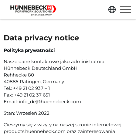
przejdź bezpośrednio do treści strony
przejdź bezpośrednio do menu głównego
Data privacy notice
Polityka prywatności
Nasze dane kontaktowe jako administratora:
Hünnebeck Deutschland GmbH
Rehhecke 80
40885 Ratingen, Germany
Tel.: +49 21 02 937 – 1
Fax: +49 21 02 37 651
Email: info_de@huennebeck.com
Stan: Wrzesień 2022
Cieszymy się z wizyty na naszej stronie internetowej
products.huennebeck.com oraz zainteresowania