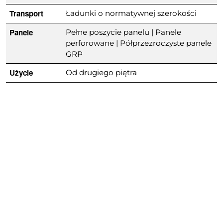
Transport
Ładunki o normatywnej szerokości
Panele
Pełne poszycie panelu | Panele
perforowane | Półprzezroczyste panele
GRP
Użycie
Od drugiego piętra
Zastosowanie
Możliwość stosowania do budynków o
zróżnicowanej geometrii
Zgodność z
BS 5975 | EN 12811 | EN 1993
normami
Cechy
Opcjonalne rozszerzenie ekranu
specjalne
umożliwiające rozpoczęcie
budowy kolejnego piętra przed
podniesieniem ekranu
Standardowe zakotwienie
zabezpiecza przed możliwością
niezamierzonego podniesienia