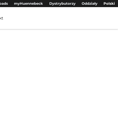
oads
myHuennebeck
Dystrybutorzy
Oddziały
Polski
kt