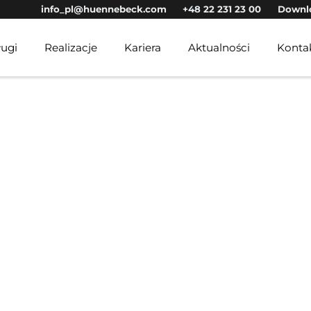
info_pl@huennebeck.com
+48 22 231 23 00
Downl
ługi
Realizacje
Kariera
Aktualności
Konta