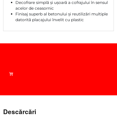
Decofrare simplă și ușoară a cofrajului în sensul
acelor de ceasornic
Finisaj superb al betonului și reutilizări multiple
datorită placajului învelit cu plastic
Cumpărați inteligent -
Consultați ofertele actuale
din magazinul nostru!
Descărcări