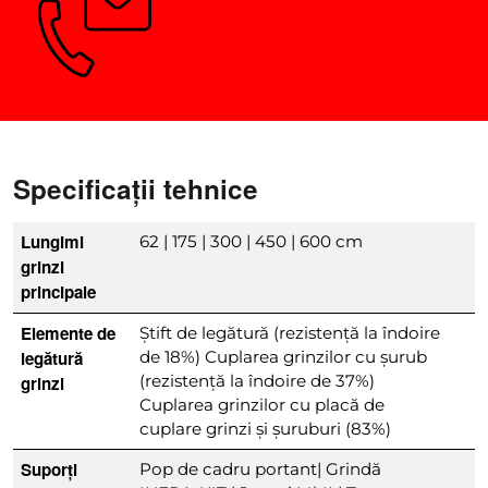
Întrebări? Vă vom sfătui cu
plăcere.
Specificații tehnice
Lungimi
62 | 175 | 300 | 450 | 600 cm
grinzi
principale
Elemente de
Știft de legătură (rezistență la îndoire
legătură
de 18%) Cuplarea grinzilor cu șurub
(rezistență la îndoire de 37%)
grinzi
Cuplarea grinzilor cu placă de
cuplare grinzi și șuruburi (83%)
Suporți
Pop de cadru portant| Grindă