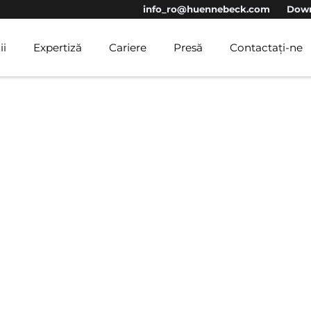
info_ro@huennebeck.com
Down
ii
Expertiză
Cariere
Presă
Contactați-ne