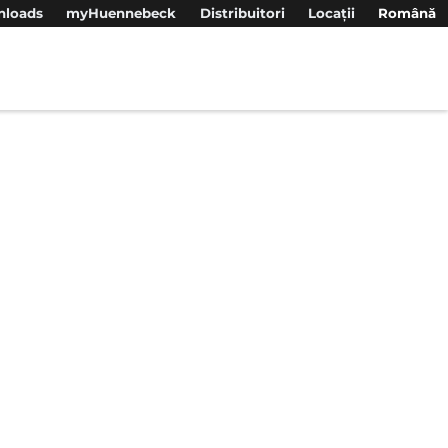
loads
myHuennebeck
Distribuitori
Locații
Română