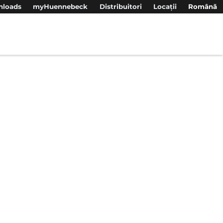
loads
myHuennebeck
Distribuitori
Locații
Română