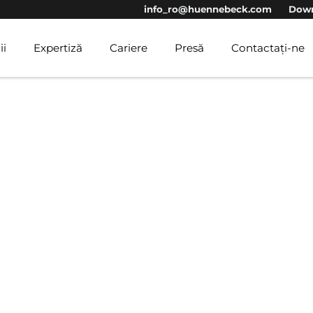
info_ro@huennebeck.com
Down
ii
Expertiză
Cariere
Presă
Contactați-ne