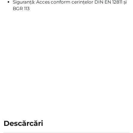
Siguranță: Acces conform cerințelor DIN EN 12811 și
BGR 113
Cumpărați inteligent -
Consultați ofertele
actuale din magazinul
nostru!
Descărcări