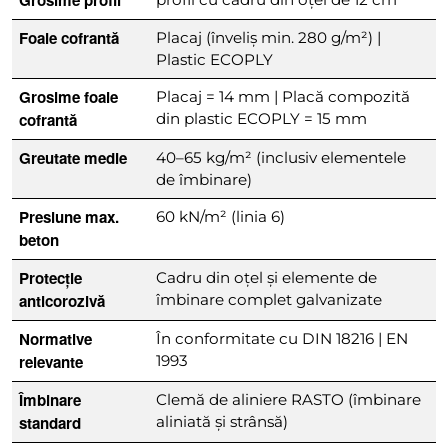
Foaie cofrantă
Placaj (înveliș min. 280 g/m²) |
Plastic ECOPLY
Grosime foaie
Placaj = 14 mm | Placă compozită
cofrantă
din plastic ECOPLY = 15 mm
Greutate medie
40–65 kg/m² (inclusiv elementele
de îmbinare)
Presiune max.
60 kN/m² (linia 6)
beton
Protecție
Cadru din oțel și elemente de
anticorozivă
îmbinare complet galvanizate
Normative
În conformitate cu DIN 18216 | EN
relevante
1993
Îmbinare
Clemă de aliniere RASTO (îmbinare
standard
aliniată și strânsă)