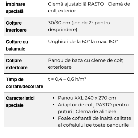
Îmbinare
Clemă ajustabilă RASTO | Clemă de
specială
colț exterior
Colțare
30/30 cm (joc de 2° pentru
interioare
desprindere)
Colțare cu
Unghiuri de la 60° la max. 150°
balamale
Colțare
Panou de bază cu cleme de colț
exterioare
exterioare
Timp de
t = 0,4 – 0,6 h/m²
cofrare/decofrare
Caracteristici
Panou XXL 240 x 270 cm
speciale
Adaptor de colț RASTO pentru
puțuri | Clemă de aliniere
Foaie cofrantă de înaltă calitate
al cofrajului pe toate panourile
Program de accesorii complet