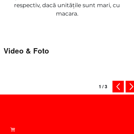
respectiv, dacă unitățile sunt mari, cu
macara.
Video & Foto
1
/
3
conținut
co
Cumpărați inteligent -
Consultați ofertele actuale
din magazinul nostru!