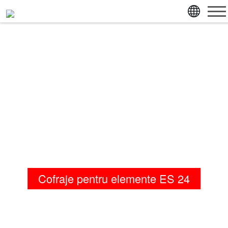
sari direct la conținutul paginii
sari direct la meniul principal
Cofraje pentru elemente ES 24