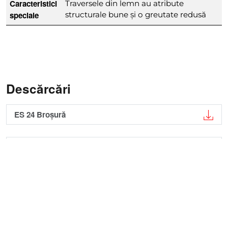
Caracteristici
Traversele din lemn au atribute
speciale
structurale bune și o greutate redusă
Descărcări
ES 24 Broșură
ES 24 Ghid de utilizare
Product Handbook Formwork