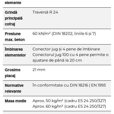
elemente
Grindă
Traversă R 24
principală
cofraj
Presiune
60 kN/m² (DIN 18202, liniile 6 și 7)
max. beton
Îmbinarea
Conector jug și 4 pene de îmbinare
elementelor
Conectorul jug 100 cu 4 pene permite o
ajustare de până la 20 cm
Grosime
21 mm
placaj
Normative
În conformitate cu DIN 18216 | EN 1993
relevante
Masa medie
Aprox. 50 kg/m² (cadru ES 24 250/327)
Aprox. 60 kg/m² (cadru ES 24 250/327)