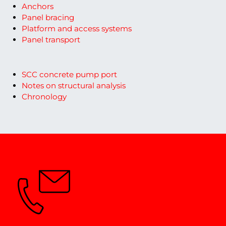
Anchors
Panel bracing
Platform and access systems
Panel transport
SCC concrete pump port
Notes on structural analysis
Chronology
Întrebări? Vă vom sfătui cu
plăcere.