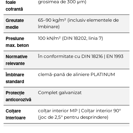
foaie
grosimea de 300 μm)
cofrantă
Greutate
65–90 kg/m² (inclusiv elementele de
medie
îmbinare)
Presiune
100 kN/m² (DIN 18202, linia 7)
max. beton
Normative
În conformitate cu DIN 18216 | EN 1993
relevante
Îmbinare
clemă-pană de aliniere PLATINUM
standard
Protecție
Complet galvanizat
anticorozivă
Colțare
colțar interior MP | Colțar interior 90°
interioare
(joc de 2,5° pentru desprindere)
Colțare
Panou MP cu panou de bază (90°)