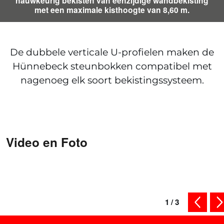
nauwkeurig bekisten van eenzijdige wandbekisting
met een maximale kisthoogte van 8,60 m.
De dubbele verticale U-profielen maken de
Hünnebeck steunbokken compatibel met
nagenoeg elk soort bekistingssysteem.
Video en Foto
1
/
3
vorige i
vo