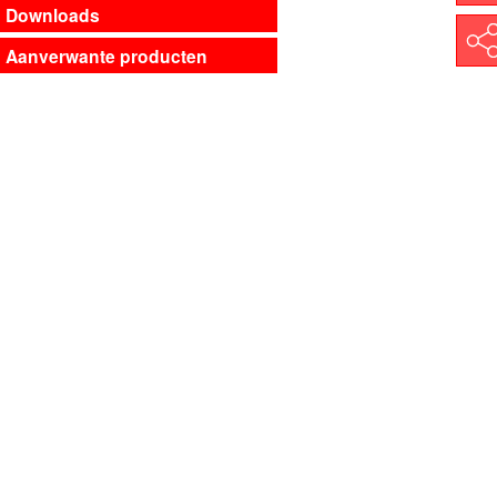
Downloads
D
Shar
Aanverwante producten