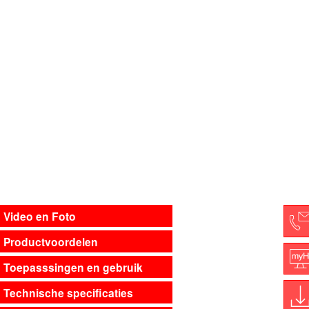
Video en Foto
Productvoordelen
C
Toepasssingen en gebruik
M
Technische specificaties