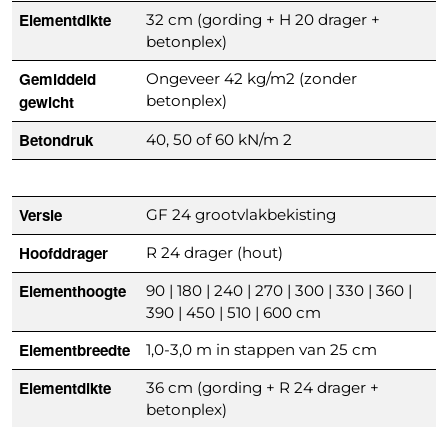
Elementdikte
32 cm (gording + H 20 drager +
betonplex)
Gemiddeld
Ongeveer 42 kg/m2 (zonder
gewicht
betonplex)
Betondruk
40, 50 of 60 kN/m 2
Versie
GF 24 grootvlakbekisting
Hoofddrager
R 24 drager (hout)
Elementhoogte
90 | 180 | 240 | 270 | 300 | 330 | 360 |
390 | 450 | 510 | 600 cm
Elementbreedte
1,0-3,0 m in stappen van 25 cm
Elementdikte
36 cm (gording + R 24 drager +
betonplex)
R 24 balk
Toelaatbaar buigmoment = 7,0 kNm