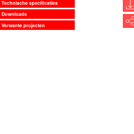
Technische specificaties
Downloads
D
Shar
Verwante projecten