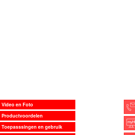
Video en Foto
Productvoordelen
C
Toepasssingen en gebruik
M