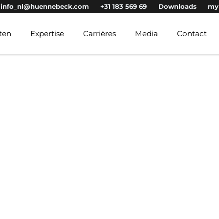
info_nl@huennebeck.com
+31 183 569 69
Downloads
my
ten
Expertise
Carrières
Media
Contact