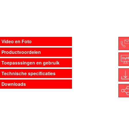
Video en Foto
Productvoordelen
C
Toepasssingen en gebruik
M
Technische specificaties
Downloads
D
Shar