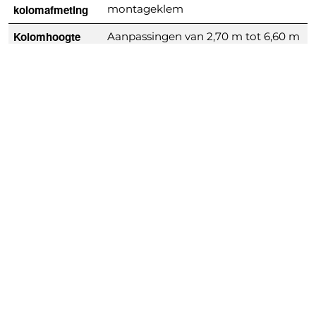
kolomafmeting
montageklem
Kolomhoogte
Aanpassingen van 2,70 m tot 6,60 m
Betondruk
Paneelbreedte 60 cm = tot 120
kN/m² Paneelbreedte 120 cm = tot
80 kN/m²
Bekleding
Geplastificeerd betonplex (bevestigd
vanaf de achterkant)
Belangrijke
Voldoet aan DIN 18216 | EN 1993
normen
Optoppen
Met 2 optopelementen per frame
(M16 x 100)