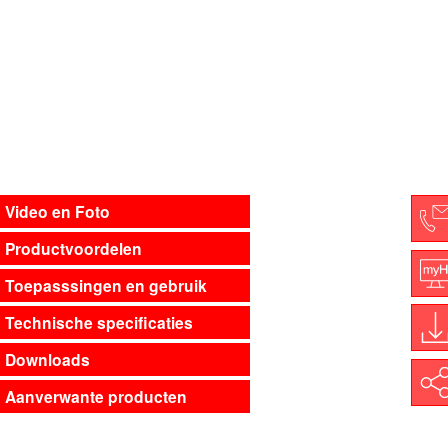
Video en Foto
Productvoordelen
C
Toepasssingen en gebruik
M
Technische specificaties
Downloads
D
Shar
Aanverwante producten