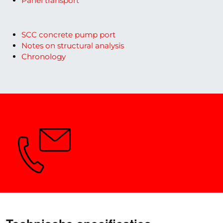
Panel transport
SCC concrete pump port
Notes on structural analysis
Chronology
Vragen? Wij geven u graag advies.