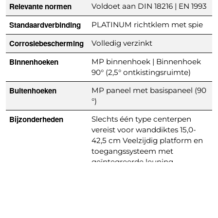
Relevante normen
Voldoet aan DIN 18216 | EN 1993
Standaardverbinding
PLATINUM richtklem met spie
Corrosiebescherming
Volledig verzinkt
Binnenhoeken
MP binnenhoek | Binnenhoek
90° (2,5° ontkistingsruimte)
Buitenhoeken
MP paneel met basispaneel (90
°)
Bijzonderheden
Slechts één type centerpen
vereist voor wanddiktes 15,0-
42,5 cm Veelzijdig platform en
toegangssysteem met
geïntegreerde leuning,
kopleuningen, zelfsluitende
doorgangen en ladders RFID
chips voor individueel
paneelidentificatie
Scharnierende binnen- en