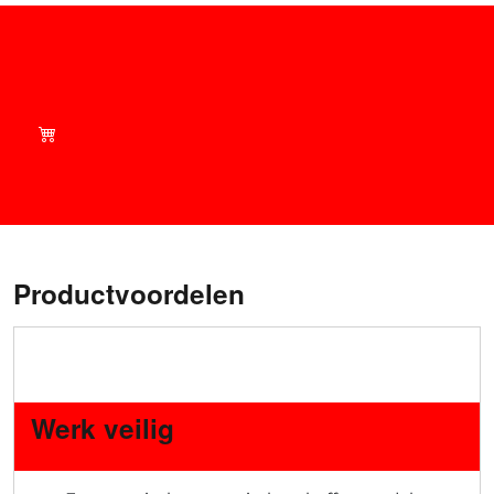
Shop slim - Bekijk onze
huidige aanbiedingen in
onze winkel!
Productvoordelen
Werk veilig