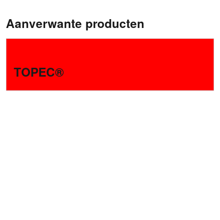
Aanverwante producten
›
TOPEC®
Vraag nog niet beantwoord? Wij zijn
hier om te helpen!
De met een * gemarkeerde velden zijn verplicht en
moeten worden ingevuld.