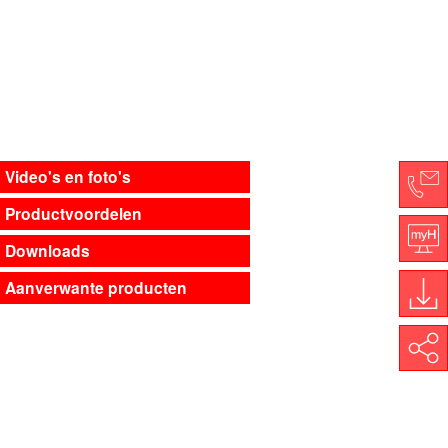
Video's en foto's
Productvoordelen
Co
Downloads
My
Aanverwante producten
Do
Share