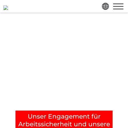
Direkt zum Inhalt der Seite springen
Direkt zur Hauptnavigation springen
Unser Engagement für
Arbeitssicherheit und unsere