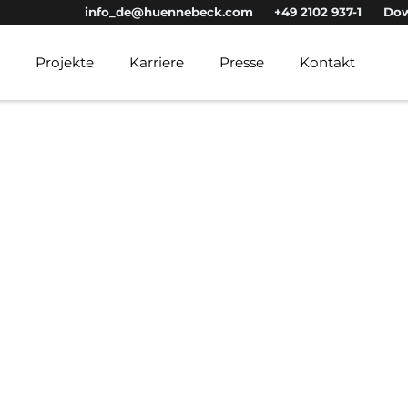
info_de@huennebeck.com
+49 2102 937-1
Dow
e
Projekte
Karriere
Presse
Kontakt