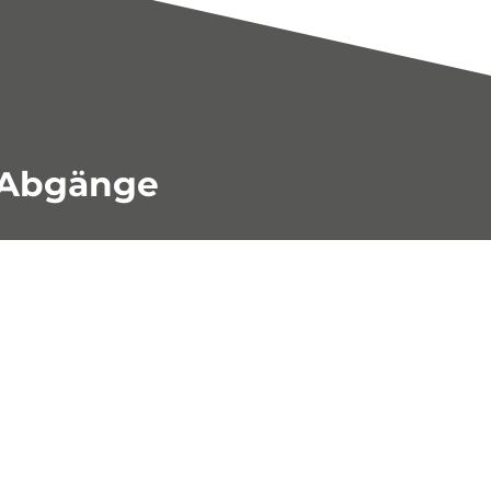
d Abgänge
iele andere Stellen einer Baustelle
f- und Abgänge jeder Art und Größe
l zusammenbauen.