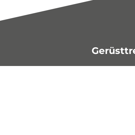
Gerüsttr
Hünnebeck Gerüsttreppen
Um hoch hinauf und sicher wieder herunt
stabile und komfortable Treppen. Mit d
einfach konstruieren und aus wenigen 