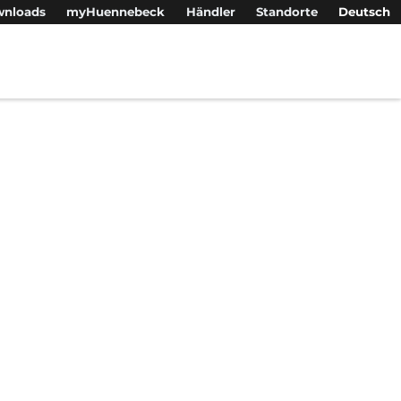
nloads
myHuennebeck
Händler
Standorte
Deutsch