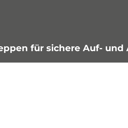
eppen für sichere Auf- un
erzukommen, gehören zu jedem Gerüst und an v
en Gerüsttreppen von Hünnebeck können Sie Au
unterschiedlichen Systemkomponenten schnel