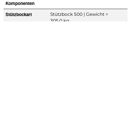
Komponenten
Stützbockart
Stützbock 500 | Gewicht =
305,0 kg
Ankerbarren
SB-Ankerbarren 24/75 |
Gewicht = 60,0 kg
Zusätzliche
SB-Unterteil 200 und
Komponenten
Grundrahmen 200/2
Fragen? Wir beraten Sie gerne.