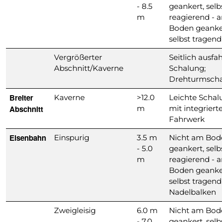
- 8.5
geankert, selb
m
reagierend - 
Boden geanke
selbst tragend
Vergrößerter
Seitlich ausfa
Abschnitt/Kaverne
Schalung;
Drehturmsch
Breiter
Kaverne
>12.0
Leichte Schal
Abschnitt
m
mit integrier
Fahrwerk
Eisenbahn
Einspurig
3.5 m
Nicht am Bod
- 5.0
geankert, selb
m
reagierend - 
Boden geanke
selbst tragend
Nadelbalken
Zweigleisig
6.0 m
Nicht am Bod
- 7.0
geankert, selb