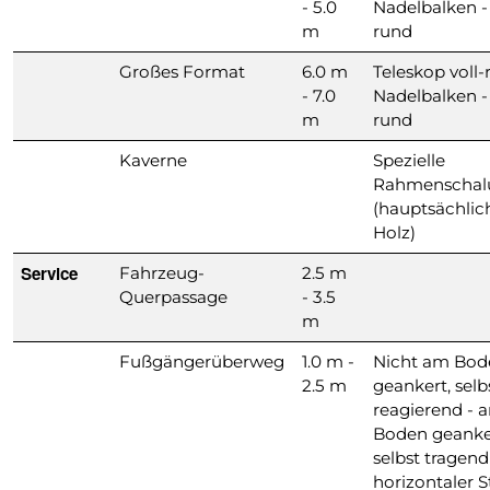
- 5.0
Nadelbalken - 
m
rund
Großes Format
6.0 m
Teleskop voll-
- 7.0
Nadelbalken - 
m
rund
Kaverne
Spezielle
Rahmenschal
(hauptsächlic
Holz)
Service
Fahrzeug-
2.5 m
Querpassage
- 3.5
m
Fußgängerüberweg
1.0 m -
Nicht am Bod
2.5 m
geankert, selb
reagierend - 
Boden geanke
selbst tragend
horizontaler 