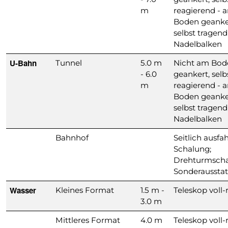
m
reagierend - 
Boden geanke
selbst tragend
Nadelbalken
U-Bahn
Tunnel
5.0 m
Nicht am Bod
- 6.0
geankert, selb
m
reagierend - 
Boden geanke
selbst tragend
Nadelbalken
Bahnhof
Seitlich ausfa
Schalung;
Drehturmscha
Sonderaussta
Wasser
Kleines Format
1.5 m -
Teleskop voll
3.0 m
Mittleres Format
4.0 m
Teleskop voll-