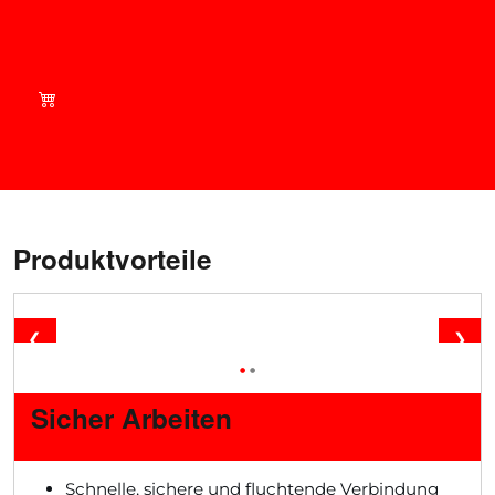
Shop smart - aktuelle
Angebote auf
brandsafwaydirect.com
Produktvorteile
❮
❯
•
•
Sicher Arbeiten
Schnelle, sichere und fluchtende Verbindung