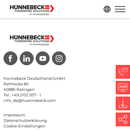
Direkt zum Inhalt der Seite springen
Direkt zur Hauptnavigation springen
Hünnebeck Deutschland GmbH
Co
Rehhecke 80
40885 Ratingen
Tel.: +49 2102 937 - 1
My
info_de@huennebeck.com
Do
Impressum
Datenschutzerklärung
Share
Cookie-Einstellungen