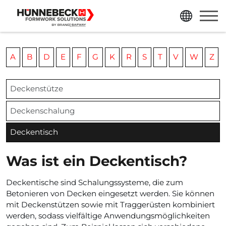
jump directly to page content
jump directly to main menu
A
B
D
E
F
G
K
R
S
T
V
W
Z
Deckenstütze
Deckenschalung
Deckentisch
Was ist ein Deckentisch?
Deckentische sind Schalungssysteme, die zum
Betonieren von Decken eingesetzt werden. Sie können
mit Deckenstützen sowie mit Traggerüsten kombiniert
werden, sodass vielfältige Anwendungsmöglichkeiten