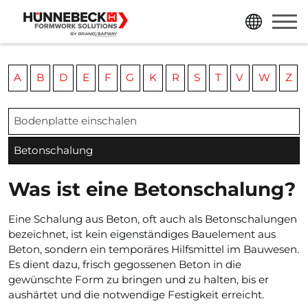
jump directly to page content
jump directly to main menu
A
B
D
E
F
G
K
R
S
T
V
W
Z
Bodenplatte einschalen
Betonschalung
Was ist eine Betonschalung?
Eine Schalung aus Beton, oft auch als Betonschalungen
bezeichnet, ist kein eigenständiges Bauelement aus
Beton, sondern ein temporäres Hilfsmittel im Bauwesen.
Es dient dazu, frisch gegossenen Beton in die
gewünschte Form zu bringen und zu halten, bis er
aushärtet und die notwendige Festigkeit erreicht.