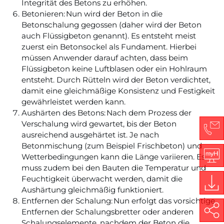
Integrität des Betons zu erhöhen.
Betonieren: Nun wird der Beton in die
Betonschalung gegossen (daher wird der Beton
auch Flüssigbeton genannt). Es entsteht meist
zuerst ein Betonsockel als Fundament. Hierbei
müssen Anwender darauf achten, dass beim
Flüssigbeton keine Luftblasen oder ein Hohlraum
entsteht. Durch Rütteln wird der Beton verdichtet,
damit eine gleichmäßige Konsistenz und Festigkeit
gewährleistet werden kann.
Aushärten des Betons: Nach dem Prozess der
Verschalung wird gewartet, bis der Beton
ausreichend ausgehärtet ist. Je nach
Co
Betonmischung (zum Beispiel Frischbeton) und
Wetterbedingungen kann die Länge variieren. Es
muss zudem bei den Bauten die Temperatur und
My
Feuchtigkeit überwacht werden, damit die
Aushärtung gleichmäßig funktioniert.
Do
Entfernen der Schalung: Nun erfolgt das vorsichtige
Entfernen der Schalungsbretter oder anderen
Share
Schalungselemente, nachdem der Beton die