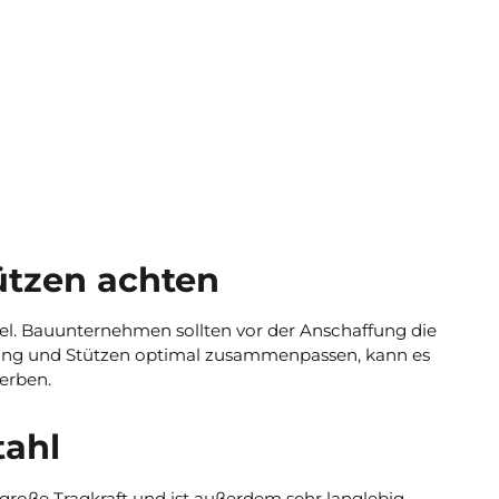
ützen achten
el. Bauunternehmen sollten vor der Anschaffung die
lung und Stützen optimal zusammenpassen, kann es
werben.
tahl
große Tragkraft und ist außerdem sehr langlebig,