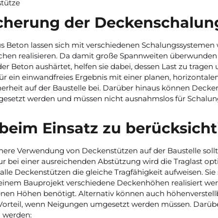
cherung der Deckenschalun
 Beton lassen sich mit verschiedenen Schalungssystemen w
chen realisieren. Da damit große Spannweiten überwunden
r Beton aushärtet, helfen sie dabei, dessen Last zu tragen
für ein einwandfreies Ergebnis mit einer planen, horizontal
herheit auf der Baustelle bei. Darüber hinaus können Deck
ngesetzt werden und müssen nicht ausnahmslos für Schalu
beim Einsatz zu berücksichti
chere Verwendung von Deckenstützen auf der Baustelle sol
r bei einer ausreichenden Abstützung wird die Traglast opti
 alle Deckenstützen die gleiche Tragfähigkeit aufweisen. Sie
einem Bauprojekt verschiedene Deckenhöhen realisiert we
nen Höhen benötigt. Alternativ können auch höhenverstell
orteil, wenn Neigungen umgesetzt werden müssen. Darüber 
 werden: