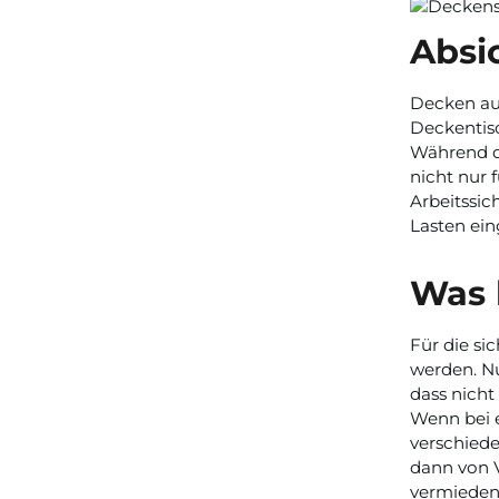
Absi
Decken aus
Deckentis
Während de
nicht nur 
Arbeitssic
Lasten ei
Was 
Für die si
werden. Nu
dass nicht
Wenn bei 
verschiede
dann von V
vermieden