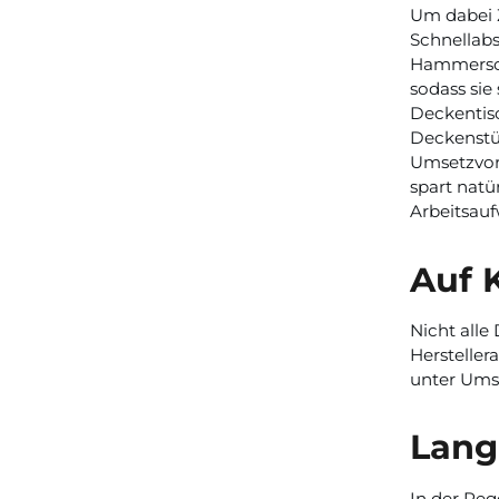
Um dabei Z
Schnellabs
Hammersch
sodass sie
Deckentisc
Deckenstüt
Umsetzvor
spart natü
Arbeitsau
Auf 
Nicht alle
Herstelle
unter Umst
Lang
In der Reg