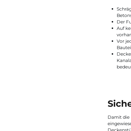
Schräg
Betons
Der Fu
Auf ke
vorhan
Vor je
Bautei
Decken
Kanala
bedeu
Sich
Damit die 
eingewiese
Deckenstüt