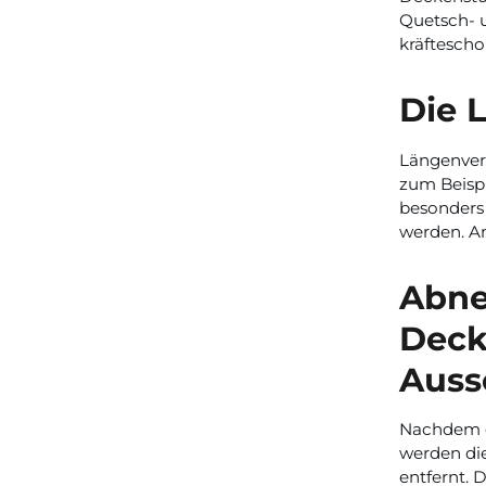
Quetsch- u
kräftesch
Die 
Längenvers
zum Beispi
besonders 
werden. An
Abne
Deck
Auss
Nachdem d
werden di
entfernt. 