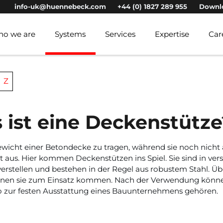
info-uk@huennebeck.com
+44 (0) 1827 289 955
Downl
()
o we are
Systems
Services
Expertise
Car
Z
 ist eine Deckenstütze
icht einer Betondecke zu tragen, während sie noch nicht a
t aus. Hier kommen Deckenstützen ins Spiel. Sie sind in vers
erstellen und bestehen in der Regel aus robustem Stahl. Üb
önnen sie zum Einsatz kommen. Nach der Verwendung können
so zur festen Ausstattung eines Bauunternehmens gehören.