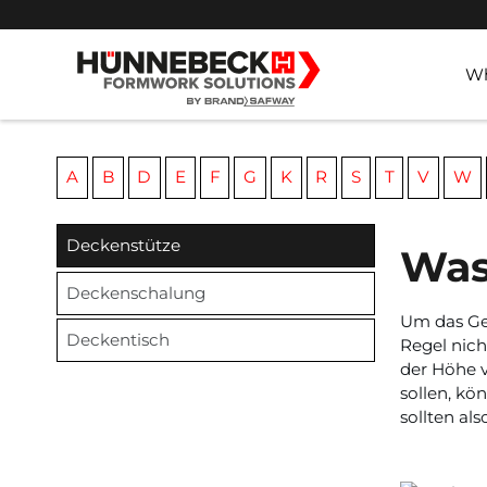
Wh
jump directly to page content
jump directly to main menu
A
B
D
E
F
G
K
R
S
T
V
W
Deckenstütze
Was
Deckenschalung
Um das Gew
Deckentisch
Regel nich
der Höhe v
sollen, k
sollten al